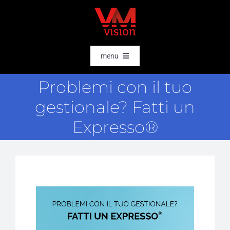
Salta
al
contenuto
menu
HOME
Problemi con il tuo
SOFTWARE
gestionale? Fatti un
AI & DATA INTELLIGENCE
Expresso®
SETTORI
RFID
RTLS
CASE STORIES
HARDWARE