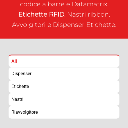
codice a barre e Datamatrix.
Etichette RFID
. Nastri ribbon.
Avvolgitori e Dispenser Etichette.
All
Dispenser
Etichette
Nastri
Riavvolgitore