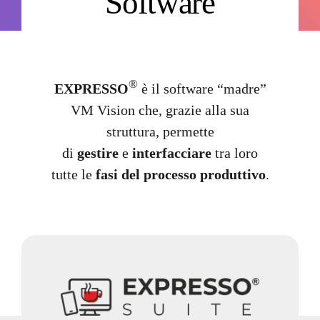
Software
NEWS
AZIENDA
®
EXPRESSO
è il software “madre”
CONTATTI
VM Vision che, grazie alla sua
struttura, permette
di
gestire
e
interfacciare
tra loro
tutte le
fasi del processo produttivo
.