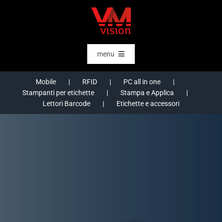
Salta
al
contenuto
menu
HOME
Mobile
RFID
PC all in one
Stampanti per etichette
Stampa e Applica
SOFTWARE
Lettori Barcode
Etichette e accessori
AI & DATA INTELLIGENCE
SETTORI
RFID
RTLS
CASE STORIES
HARDWARE