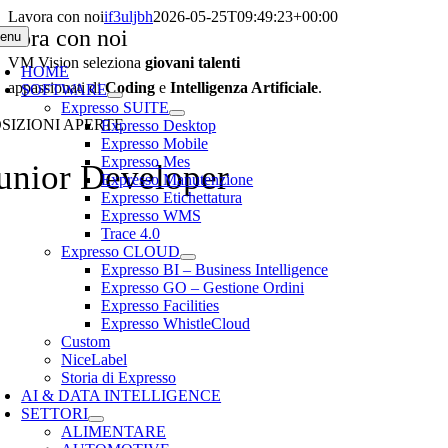
Salta
Lavora con noi
if3uljbh
2026-05-25T09:49:23+00:00
avora con noi
al
enu
contenuto
VM Vision seleziona
giovani talenti
HOME
appassionati di
Coding
e
Intelligenza Artificiale
.
SOFTWARE
Expresso SUITE
SIZIONI APERTE
Expresso Desktop
Expresso Mobile
Expresso Mes
unior Developer
Expresso Manutenzione
Expresso Etichettatura
Expresso WMS
Trace 4.0
Expresso CLOUD
Expresso BI – Business Intelligence
Expresso GO – Gestione Ordini
Expresso Facilities
Expresso WhistleCloud
Custom
NiceLabel
Storia di Expresso
AI & DATA INTELLIGENCE
SETTORI
ALIMENTARE