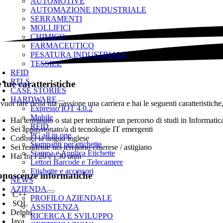
AUTOMOTIVE
AUTOMAZIONE INDUSTRIALE
SERRAMENTI
MOLLIFICI
CHIMICO
FARMACEUTICO
PESATURA INDUSTRIALE
TESSILE
RFID
RTLS
 tue caratteristiche
CASE STORIES
HARDWARE
vuoi fare della tua passione una carriera e hai le seguenti caratteristiche
Expresso IOT 4.0.2
Mobile
Hai terminato o stai per terminare un percorso di studi in Informati
RFID
Sei appassionato/a di tecnologie IT emergenti
PC all in one
Conosci la lingua inglese
Stampanti per etichette
Sei residente nel territorio chierese / astigiano
Stampa e Applica Etichette
Hai fra i 20 e i 30 anni
Lettori Barcode e Telecamere
Etichette e accessori
noscenze informatiche
NEWS
AZIENDA
C++
PROFILO AZIENDALE
SQL
ASSISTENZA
Delphi
RICERCA E SVILUPPO
Java