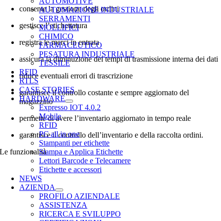
AUTOMOTIVE
consente la gestione degli ordini
AUTOMAZIONE INDUSTRIALE
SERRAMENTI
gestisce l’etichettatura
MOLLIFICI
CHIMICO
registra le merci in entrata
FARMACEUTICO
PESATURA INDUSTRIALE
assicura la diminuzione dei tempi di trasmissione interna dei dati
TESSILE
RFID
riduce eventuali errori di trascrizione
RTLS
CASE STORIES
garantisce il controllo costante e sempre aggiornato del
HARDWARE
magazzino
Expresso IOT 4.0.2
Mobile
permette di avere l’inventario aggiornato in tempo reale
RFID
PC all in one
garantisce il controllo dell’inventario e della raccolta ordini.
Stampanti per etichette
Le funzionalità
Stampa e Applica Etichette
Lettori Barcode e Telecamere
Etichette e accessori
NEWS
AZIENDA
PROFILO AZIENDALE
ASSISTENZA
RICERCA E SVILUPPO