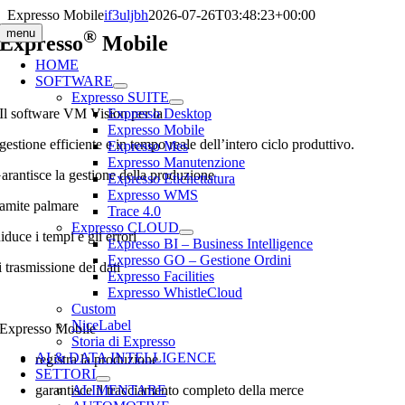
Salta
Expresso Mobile
if3uljbh
2026-07-26T03:48:23+00:00
al
menu
®
Expresso
Mobile
contenuto
HOME
SOFTWARE
Expresso SUITE
Il software VM Vision per la
Expresso Desktop
Expresso Mobile
gestione efficiente e in tempo reale dell’intero ciclo produttivo.
Expresso Mes
Expresso Manutenzione
arantisce la gestione della produzione
Expresso Etichettatura
Expresso WMS
ramite palmare
Trace 4.0
Expresso CLOUD
iduce i tempi e gli errori
Expresso BI – Business Intelligence
Expresso GO – Gestione Ordini
i trasmissione dei dati
Expresso Facilities
Expresso WhistleCloud
Custom
NiceLabel
Expresso Mobile
Storia di Expresso
AI & DATA INTELLIGENCE
registra la produzione
SETTORI
garantisce il tracciamento completo della merce
ALIMENTARE