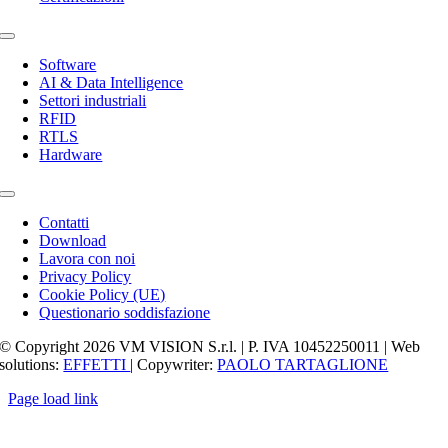
Toggle
Navigation
Software
AI & Data Intelligence
Settori industriali
RFID
RTLS
Hardware
Toggle
Navigation
Contatti
Download
Lavora con noi
Privacy Policy
Cookie Policy (UE)
Questionario soddisfazione
© Copyright 2026 VM VISION S.r.l. | P. IVA 10452250011 | Web
solutions:
EFFETTI
| Copywriter:
PAOLO TARTAGLIONE
Page load link
Torna
in