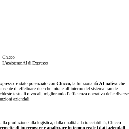
Chicco
L’assistente AI di Expresso
xpresso è stato potenziato con
Chicco
, la funzionalità
AI nativa
che
onsente di effettuare ricerche mirate all’interno del sistema tramite
ichieste testuali o vocali, migliorando l’efficienza operativa delle diverse
unzioni aziendali.
alla produzione alla logistica, dalla qualità alla tracciabilità, Chicco
ermette di interrogare e analizzare in tempo reale i dati aziendali