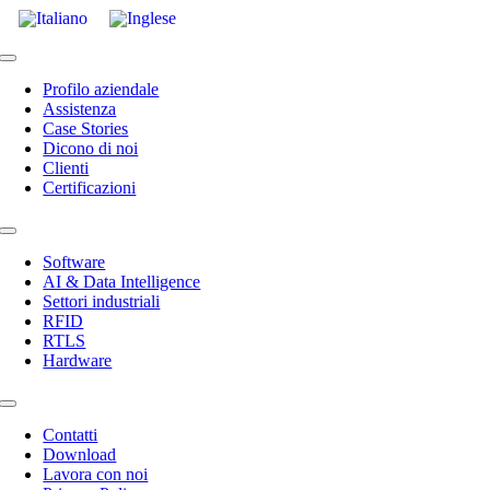
Toggle
Navigation
Profilo aziendale
Assistenza
Case Stories
Dicono di noi
Clienti
Certificazioni
Toggle
Navigation
Software
AI & Data Intelligence
Settori industriali
RFID
RTLS
Hardware
Toggle
Navigation
Contatti
Download
Lavora con noi