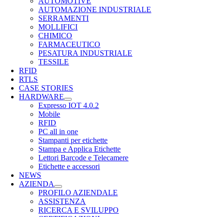
AUTOMOTIVE
AUTOMAZIONE INDUSTRIALE
SERRAMENTI
MOLLIFICI
CHIMICO
FARMACEUTICO
PESATURA INDUSTRIALE
TESSILE
RFID
RTLS
CASE STORIES
HARDWARE
Expresso IOT 4.0.2
Mobile
RFID
PC all in one
Stampanti per etichette
Stampa e Applica Etichette
Lettori Barcode e Telecamere
Etichette e accessori
NEWS
AZIENDA
PROFILO AZIENDALE
ASSISTENZA
RICERCA E SVILUPPO