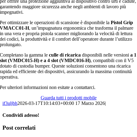
per offrire una protezione aggiuntiva al dispositivo contro urti e cadute,
garantendo maggiore sicurezza anche negli ambienti di lavoro più
impegnativi.
Per ottimizzare le operazioni di scansione è disponibile la
Pistol Grip
VMACC01-H
, un’impugnatura ergonomica che trasforma il palmare
in una vera e propria pistola scanner migliorando la velocità di lettura
dei codici, la produttività e il comfort dell’operatore durante l’utilizzo
prolungato.
Completano la gamma le
culle di ricarica
disponibili nelle versioni
a 1
slot (VMDC015-H) e a 4 slot (VMDC016-H)
, compatibili con il V5
dotato di custodia bumper. Queste soluzioni consentono una ricarica
rapida ed efficiente dei dispositivi, assicurando la massima continuità
operativa.
Per ulteriori informazioni non esitate a contattarci.
Guarda tutti i prodotti mobile
if3uljbh
2026-03-17T10:14:03+00:00
17 Marzo 2026
|
Condividi adesso!
Facebook
LinkedIn
WhatsApp
Email
Post correlati