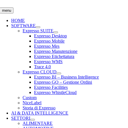
Salta
al
menu
contenuto
HOME
SOFTWARE
Expresso SUITE
Expresso Desktop
Expresso Mobile
Expresso Mes
Expresso Manutenzione
Expresso Etichettatura
Expresso WMS
Trace 4.0
Expresso CLOUD
Expresso BI – Business Intelligence
Expresso GO – Gestione Ordini
Expresso Facilities
Expresso WhistleCloud
Custom
NiceLabel
Storia di Expresso
AI & DATA INTELLIGENCE
SETTORI
ALIMENTARE