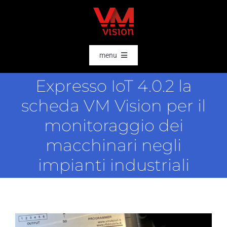
Salta
al
contenuto
menu
HOME
Expresso IoT 4.0.2 la
SOFTWARE
scheda VM Vision per il
AI & DATA INTELLIGENCE
monitoraggio dei
SETTORI
macchinari negli
impianti industriali
RFID
RTLS
CASE STORIES
HARDWARE