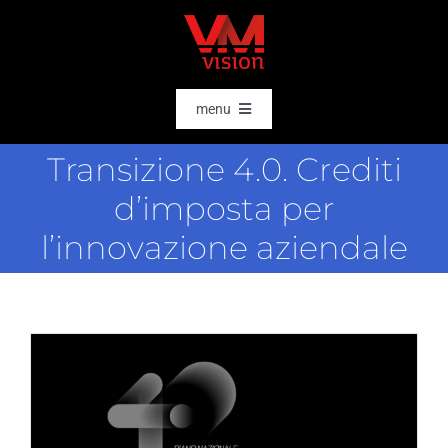
Salta
al
contenuto
menu
HOME
Transizione 4.0. Crediti
SOFTWARE
d’imposta per
AI & DATA INTELLIGENCE
l’innovazione aziendale
SETTORI
RFID
RTLS
CASE STORIES
HARDWARE