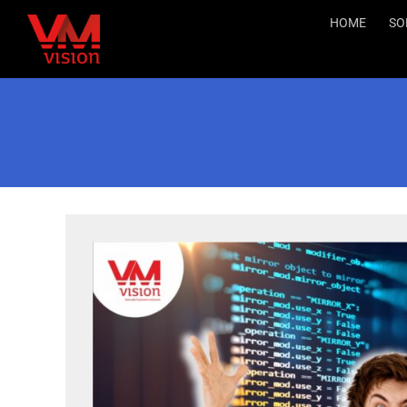
Salta
HOME
SO
al
contenuto