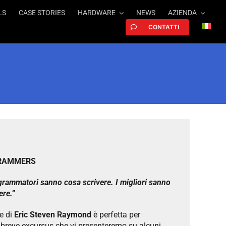
LS
CASE STORIES
HARDWARE
NEWS
AZIENDA
CONTATTI
RAMMERS
ogrammatori sanno cosa scrivere. I migliori sanno
ere.”
e di
Eric Steven Raymond
è perfetta per
il breve excursus che vi presenteremo su alcuni