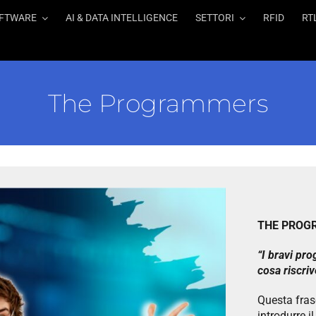
FTWARE
AI & DATA INTELLIGENCE
SETTORI
RFID
RT
The Programmers
THE PROG
“I bravi pr
cosa riscriv
Questa fras
introdurre 