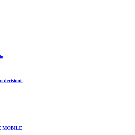
io
n decisioni.
E MOBILE