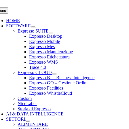
Salta
al
enu
contenuto
HOME
SOFTWARE
Expresso SUITE
Expresso Desktop
Expresso Mobile
Expresso Mes
Expresso Manutenzione
Expresso Etichettatura
Expresso WMS
Trace 4.0
Expresso CLOUD
Expresso BI – Business Intelligence
Expresso GO – Gestione Ordini
Expresso Facilities
Expresso WhistleCloud
Custom
NiceLabel
Storia di Expresso
AI & DATA INTELLIGENCE
SETTORI
ALIMENTARE