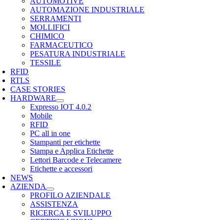
AUTOMOTIVE
AUTOMAZIONE INDUSTRIALE
SERRAMENTI
MOLLIFICI
CHIMICO
FARMACEUTICO
PESATURA INDUSTRIALE
TESSILE
RFID
RTLS
CASE STORIES
HARDWARE
Expresso IOT 4.0.2
Mobile
RFID
PC all in one
Stampanti per etichette
Stampa e Applica Etichette
Lettori Barcode e Telecamere
Etichette e accessori
NEWS
AZIENDA
PROFILO AZIENDALE
ASSISTENZA
RICERCA E SVILUPPO