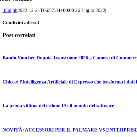
if3uljbh
2022-12-21T06:57:34+00:00
26 Luglio 2022
|
Condividi adesso!
Facebook
LinkedIn
WhatsApp
Email
Post correlati
Bando Voucher Doppia Transizione 2026 – Camera di Commerc
Chicco: l’Intelligenza Artificiale di Expresso che trasforma i dati i
La prima vittima del ciclone IA: il mondo del software
NOVITÀ: ACCESSORI PER IL PALMARE V5 ENTERPRIS