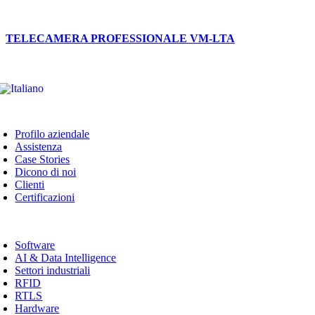
TELECAMERA PROFESSIONALE VM-LTA
oggle
avigation
Profilo aziendale
Assistenza
Case Stories
Dicono di noi
Clienti
Certificazioni
oggle
avigation
Software
AI & Data Intelligence
Settori industriali
RFID
RTLS
Hardware