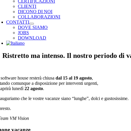
CERTIFICAZIONI
CLIENTI
DICONO DI NOI
COLLABORAZIONI
CONTATTI
DOVE SIAMO
JOBS
DOWNLOAD
Ristretto ma intenso. Il nostro periodo di 
 software house resterà chiusa
dal 15 al 19 agosto
,
stando comunque a disposizione per interventi urgenti,
iaprirà lunedì
22 agosto
.
 auguriamo che le vostre vacanze siano “lunghe”, dolci e gustosissime.
presto.
 Team VM Vision
uone vacanze