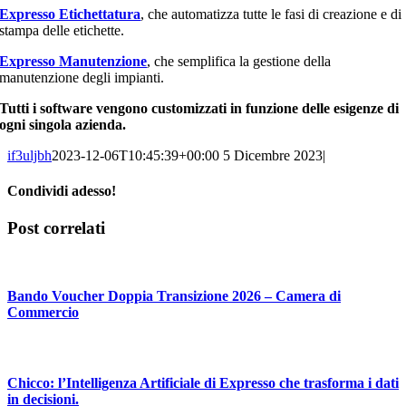
Expresso Etichettatura
, che automatizza tutte le fasi di creazione e di
stampa delle etichette.
Expresso Manutenzione
, che semplifica la gestione della
manutenzione degli impianti.
Tutti i software vengono customizzati in funzione delle esigenze di
ogni singola azienda.
if3uljbh
2023-12-06T10:45:39+00:00
5 Dicembre 2023
|
Condividi adesso!
Facebook
LinkedIn
WhatsApp
Email
Post correlati
Bando Voucher Doppia Transizione 2026 – Camera di
Commercio
Chicco: l’Intelligenza Artificiale di Expresso che trasforma i dati
in decisioni.