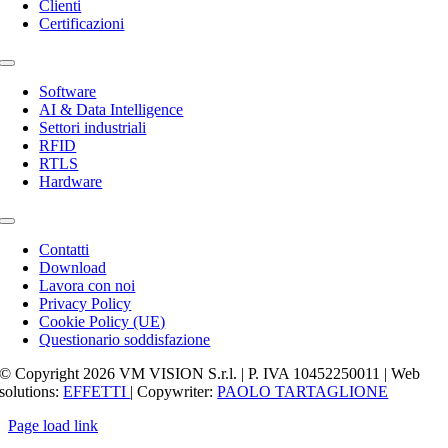
Clienti
Certificazioni
Toggle
Navigation
Software
AI & Data Intelligence
Settori industriali
RFID
RTLS
Hardware
Toggle
Navigation
Contatti
Download
Lavora con noi
Privacy Policy
Cookie Policy (UE)
Questionario soddisfazione
© Copyright 2026 VM VISION S.r.l. | P. IVA 10452250011 | Web
solutions:
EFFETTI
| Copywriter:
PAOLO TARTAGLIONE
Page load link
Torna