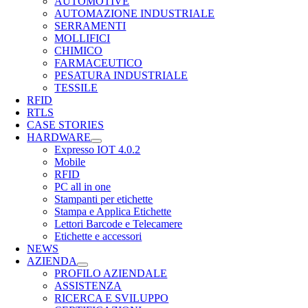
AUTOMOTIVE
AUTOMAZIONE INDUSTRIALE
SERRAMENTI
MOLLIFICI
CHIMICO
FARMACEUTICO
PESATURA INDUSTRIALE
TESSILE
RFID
RTLS
CASE STORIES
HARDWARE
Expresso IOT 4.0.2
Mobile
RFID
PC all in one
Stampanti per etichette
Stampa e Applica Etichette
Lettori Barcode e Telecamere
Etichette e accessori
NEWS
AZIENDA
PROFILO AZIENDALE
ASSISTENZA
RICERCA E SVILUPPO