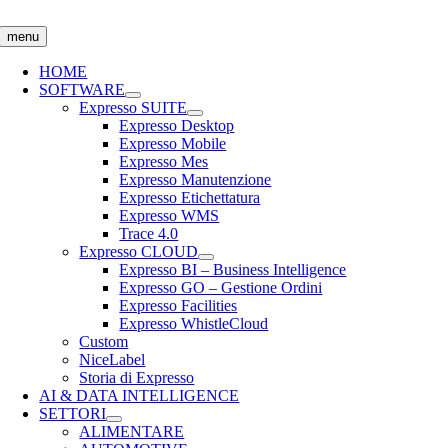
Salta
al
menu
contenuto
HOME
SOFTWARE
Expresso SUITE
Expresso Desktop
Expresso Mobile
Expresso Mes
Expresso Manutenzione
Expresso Etichettatura
Expresso WMS
Trace 4.0
Expresso CLOUD
Expresso BI – Business Intelligence
Expresso GO – Gestione Ordini
Expresso Facilities
Expresso WhistleCloud
Custom
NiceLabel
Storia di Expresso
AI & DATA INTELLIGENCE
SETTORI
ALIMENTARE