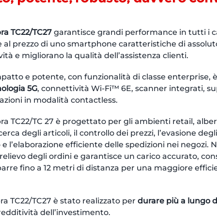
ra TC22/TC27
garantisce grandi performance in tutti i ca
 al prezzo di uno smartphone caratteristiche di assoluto 
à e migliorano la qualità dell’assistenza clienti.
patto e potente, con funzionalità di classe enterprise, 
ologia 5G
, connettività Wi-Fi™ 6E, scanner integrati, s
azioni in modalità contactless.
a TC22/TC 27 è progettato per gli ambienti retail, alber
ca degli articoli, il controllo dei prezzi, l’evasione degli
 e l’elaborazione efficiente delle spedizioni nei negozi. N
relievo degli ordini e garantisce un carico accurato, co
 barre fino a 12 metri di distanza per una maggiore effici
ra TC22/TC27 è stato realizzato per
durare più a lungo 
dditività dell’investimento.