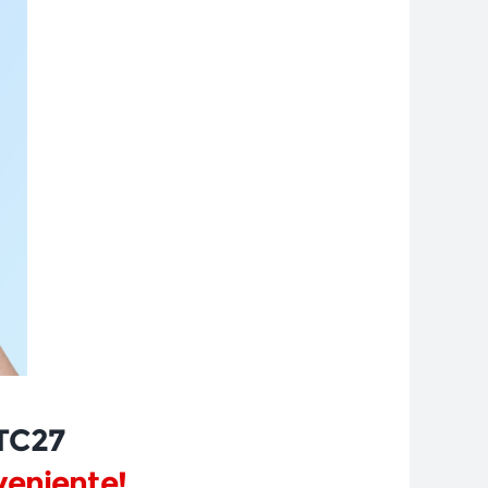
TC27
veniente!