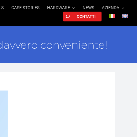
LS
CASE STORIES
HARDWARE
NEWS
AZIENDA
CONTATTI
davvero conveniente!