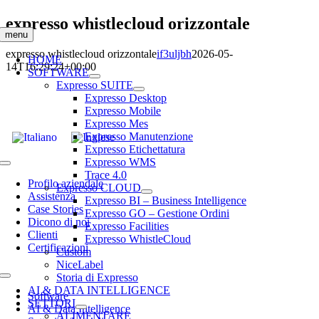
Salta
expresso whistlecloud orizzontale
al
menu
contenuto
expresso whistlecloud orizzontale
if3uljbh
2026-05-
HOME
14T16:29:24+00:00
SOFTWARE
Expresso SUITE
Expresso Desktop
Expresso Mobile
Expresso Mes
Expresso Manutenzione
Expresso Etichettatura
Expresso WMS
Toggle
Trace 4.0
Navigation
Profilo aziendale
Expresso CLOUD
Assistenza
Expresso BI – Business Intelligence
Case Stories
Expresso GO – Gestione Ordini
Dicono di noi
Expresso Facilities
Clienti
Expresso WhistleCloud
Certificazioni
Custom
NiceLabel
Storia di Expresso
Toggle
AI & DATA INTELLIGENCE
Navigation
Software
SETTORI
AI & Data Intelligence
ALIMENTARE