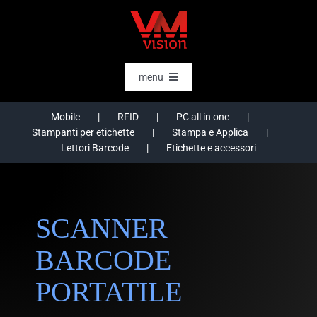
Salta
al
contenuto
menu
HOME
Mobile
RFID
PC all in one
Stampanti per etichette
Stampa e Applica
SOFTWARE
Lettori Barcode
Etichette e accessori
AI & DATA INTELLIGENCE
SETTORI
SCANNER
RFID
BARCODE
RTLS
PORTATILE
CASE STORIES
HARDWARE