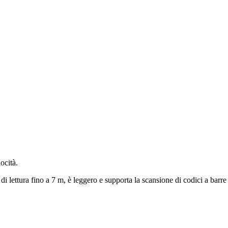
te
Stampa e Applica
Lettori Barcode
Etichette e acces
ocità.
 lettura fino a 7 m, è leggero e supporta la scansione di codici a barre