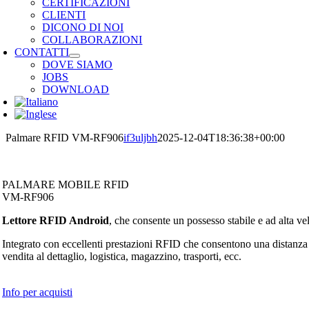
CERTIFICAZIONI
CLIENTI
DICONO DI NOI
COLLABORAZIONI
CONTATTI
DOVE SIAMO
JOBS
DOWNLOAD
Palmare RFID VM-RF906
if3uljbh
2025-12-04T18:36:38+00:00
Mobile
RFID
PC all in one
Stampanti per etichet
PALMARE MOBILE RFID
VM-RF906
Lettore RFID Android
, che consente un possesso stabile e ad alta vel
Integrato con eccellenti prestazioni RFID che consentono una distanza di
vendita al dettaglio, logistica, magazzino, trasporti, ecc.
Info per acquisti