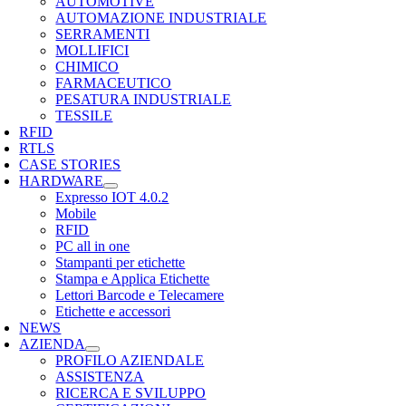
AUTOMOTIVE
AUTOMAZIONE INDUSTRIALE
SERRAMENTI
MOLLIFICI
CHIMICO
FARMACEUTICO
PESATURA INDUSTRIALE
TESSILE
RFID
RTLS
CASE STORIES
HARDWARE
Expresso IOT 4.0.2
Mobile
RFID
PC all in one
Stampanti per etichette
Stampa e Applica Etichette
Lettori Barcode e Telecamere
Etichette e accessori
NEWS
AZIENDA
PROFILO AZIENDALE
ASSISTENZA
RICERCA E SVILUPPO