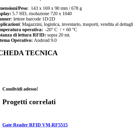
mensioni/Peso
: 143 x 169 x 90 mm / 678 g
splay:
5.7 HD, risoluzione 720 x 1040
anner
: lettore barcode 1D/2D
plicazioni
: Magazzini, logistica, inventario, trasporti, vendita al dettagl
mperatura operativa:
-20° C / + 60 °C
stanza di lettura RFID:
sopra 20 mt.
stema Operativo:
Android 9.0
CHEDA TECNICA
Condividi adesso!
Facebook
LinkedIn
WhatsApp
Email
Progetti correlati
Gate Reader RFID VM-RF5515