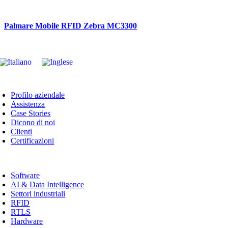
Palmare Mobile RFID Zebra MC3300
oggle
avigation
Profilo aziendale
Assistenza
Case Stories
Dicono di noi
Clienti
Certificazioni
oggle
avigation
Software
AI & Data Intelligence
Settori industriali
RFID
RTLS
Hardware