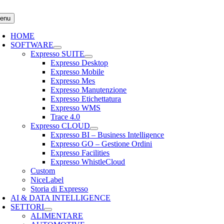
Salta
al
enu
contenuto
HOME
SOFTWARE
Expresso SUITE
Expresso Desktop
Expresso Mobile
Expresso Mes
Expresso Manutenzione
Expresso Etichettatura
Expresso WMS
Trace 4.0
Expresso CLOUD
Expresso BI – Business Intelligence
Expresso GO – Gestione Ordini
Expresso Facilities
Expresso WhistleCloud
Custom
NiceLabel
Storia di Expresso
AI & DATA INTELLIGENCE
SETTORI
ALIMENTARE