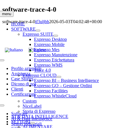
Salta
software-trace-4-0
al
menu
contenuto
software-trace-4-0
if3uljbh
2026-05-03T04:02:48+00:00
HOME
SOFTWARE
Expresso SUITE
Expresso Desktop
Expresso Mobile
Expresso Mes
Expresso Manutenzione
Expresso Etichettatura
Toggle
Expresso WMS
Navigation
Profilo aziendale
Trace 4.0
Assistenza
Expresso CLOUD
Case Stories
Expresso BI – Business Intelligence
Dicono di noi
Expresso GO – Gestione Ordini
Clienti
Expresso Facilities
Certificazioni
Expresso WhistleCloud
Custom
NiceLabel
Toggle
Storia di Expresso
Navigation
Software
AI & DATA INTELLIGENCE
AI & Data Intelligence
SETTORI
Settori industriali
ALIMENTARE