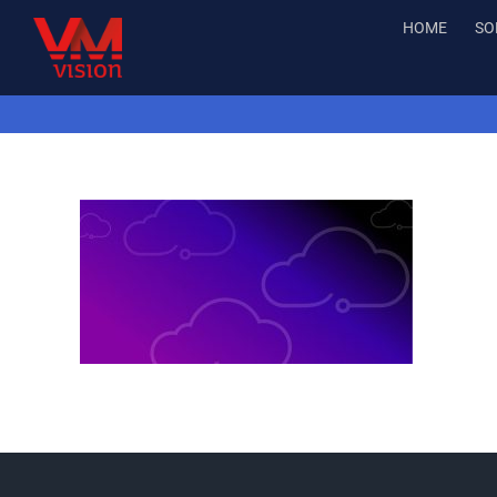
Salta
HOME
SO
al
contenuto