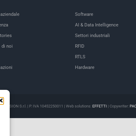
 aziendale
Software
enza
AI & Data Intelligence
tories
Settori industriali
 di noi
RFID
RTLS
cazioni
Hardware
M VISION S.r.l. | P. IVA 10452250011 | Web solutions:
EFFETTI
| Copywriter:
PA