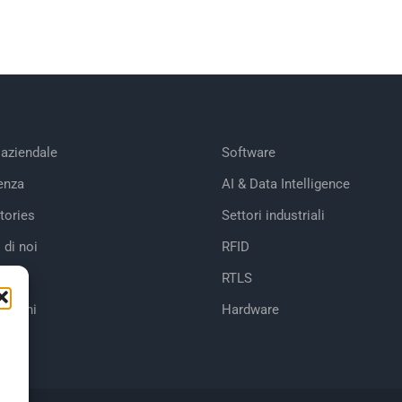
 aziendale
Software
enza
AI & Data Intelligence
tories
Settori industriali
 di noi
RFID
RTLS
cazioni
Hardware