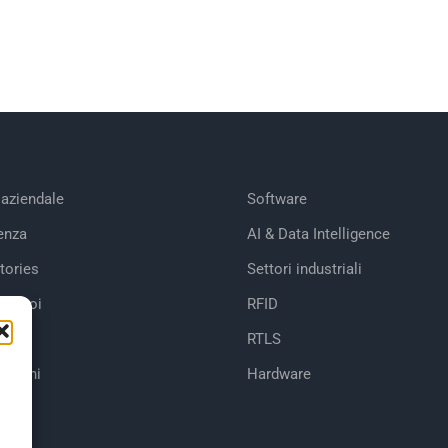
 aziendale
Software
enza
AI & Data Intelligence
tories
Settori industriali
 di noi
RFID
RTLS
cazioni
Hardware