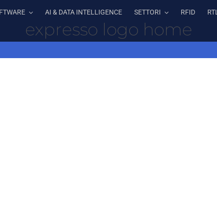
FTWARE
AI & DATA INTELLIGENCE
SETTORI
RFID
RT
expresso logo home