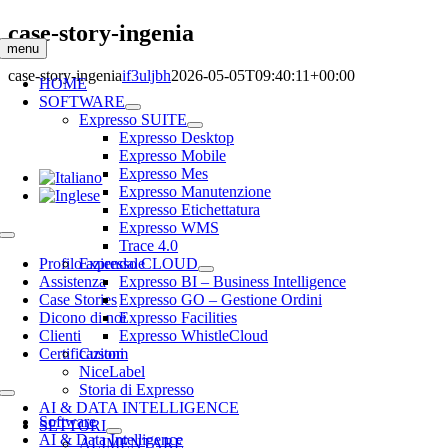
Salta
case-story-ingenia
al
menu
contenuto
case-story-ingenia
if3uljbh
2026-05-05T09:40:11+00:00
HOME
SOFTWARE
Expresso SUITE
Expresso Desktop
Expresso Mobile
Expresso Mes
Expresso Manutenzione
Expresso Etichettatura
Expresso WMS
Toggle
Trace 4.0
Navigation
Profilo aziendale
Expresso CLOUD
Assistenza
Expresso BI – Business Intelligence
Case Stories
Expresso GO – Gestione Ordini
Dicono di noi
Expresso Facilities
Clienti
Expresso WhistleCloud
Certificazioni
Custom
NiceLabel
Storia di Expresso
Toggle
AI & DATA INTELLIGENCE
Navigation
Software
SETTORI
AI & Data Intelligence
ALIMENTARE