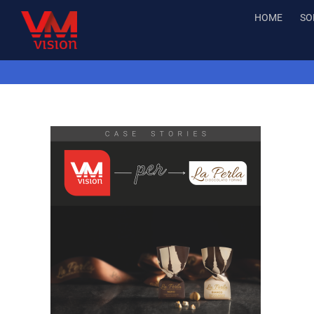
Salta
HOME
SO
al
contenuto