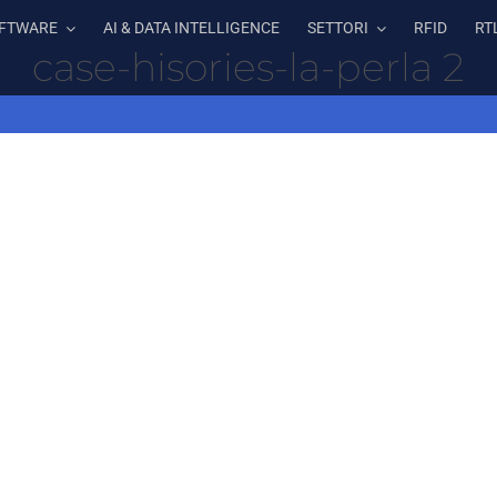
FTWARE
AI & DATA INTELLIGENCE
SETTORI
RFID
RT
case-hisories-la-perla 2