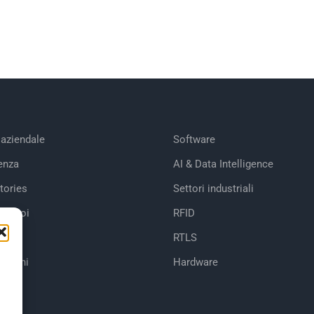
 aziendale
Software
enza
AI & Data Intelligence
tories
Settori industriali
 di noi
RFID
RTLS
cazioni
Hardware