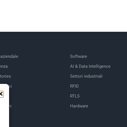
 aziendale
Software
enza
AI & Data Intelligence
tories
Settori industriali
 di noi
RFID
RTLS
cazioni
Hardware