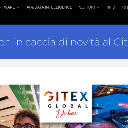
FTWARE
AI & DATA INTELLIGENCE
SETTORI
RFID
RT
on in caccia di novità al Gi