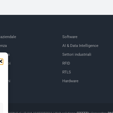
 aziendale
Software
enza
AI & Data Intelligence
tories
Settori industriali
 di noi
RFID
RTLS
cazioni
Hardware