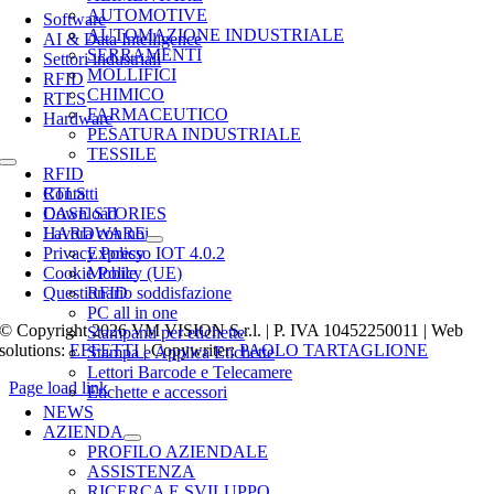
Navigation
AUTOMOTIVE
Software
AUTOMAZIONE INDUSTRIALE
AI & Data Intelligence
SERRAMENTI
Settori industriali
MOLLIFICI
RFID
CHIMICO
RTLS
FARMACEUTICO
Hardware
PESATURA INDUSTRIALE
TESSILE
Toggle
RFID
Navigation
RTLS
Contatti
CASE STORIES
Download
HARDWARE
Lavora con noi
Expresso IOT 4.0.2
Privacy Policy
Mobile
Cookie Policy (UE)
RFID
Questionario soddisfazione
PC all in one
© Copyright 2026 VM VISION S.r.l. | P. IVA 10452250011 | Web
Stampanti per etichette
solutions:
EFFETTI
| Copywriter:
PAOLO TARTAGLIONE
Stampa e Applica Etichette
Lettori Barcode e Telecamere
Page load link
Etichette e accessori
Torna
NEWS
in
AZIENDA
cima
PROFILO AZIENDALE
ASSISTENZA
RICERCA E SVILUPPO