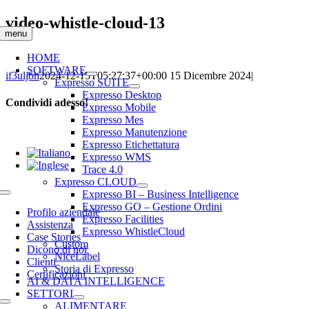
Salta
video-whistle-cloud-13
al
menu
contenuto
HOME
SOFTWARE
if3uljbh
2024-12-15T05:27:37+00:00
15 Dicembre 2024
|
Expresso SUITE
Expresso Desktop
Condividi adesso!
Expresso Mobile
Expresso Mes
Facebook
LinkedIn
WhatsApp
Email
Expresso Manutenzione
Expresso Etichettatura
Expresso WMS
Trace 4.0
Expresso CLOUD
Expresso BI – Business Intelligence
Toggle
Expresso GO – Gestione Ordini
Navigation
Profilo aziendale
Expresso Facilities
Assistenza
Expresso WhistleCloud
Case Stories
Custom
Dicono di noi
NiceLabel
Clienti
Storia di Expresso
Certificazioni
AI & DATA INTELLIGENCE
SETTORI
ALIMENTARE
Toggle