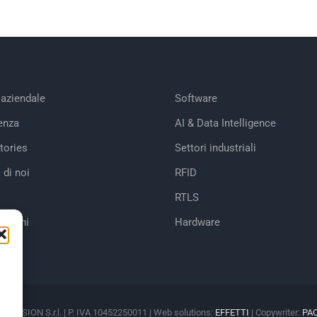
 aziendale
Software
enza
AI & Data Intelligence
tories
Settori industriali
 di noi
RFID
RTLS
cazioni
Hardware
M VISION S.r.l. | P. IVA 10452250011 | Web solutions:
EFFETTI
| Copywriter:
PA