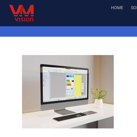
Salta
HOME
SO
al
contenuto