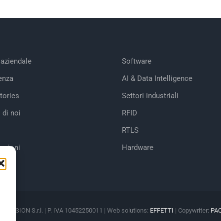
 aziendale
Software
enza
AI & Data Intelligence
tories
Settori industriali
 di noi
RFID
RTLS
cazioni
Hardware
M VISION S.r.l. | P. IVA 10452250011 | Web solutions:
EFFETTI
| Copywriter:
PA