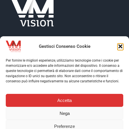
Gestisci Consenso Cookie
Per fornire le migliori esperienze, utilizziamo tecnologie come i cookie per
memorizzare e/o accedere alle informazioni del dispositivo. Il consenso a
Toggle
queste tecnologie ci permetterà di elaborare dati come il comportamento di
Navigation
navigazione o ID unici su questo sito. Non acconsentire o ritirare il
Toggle
consenso può influire negativamente su alcune caratteristiche e funzioni.
Profilo aziendale
Navigation
Toggle
Software
Navigation
Accetta
Assistenza
Contatti
AI & Data Intelligence
Nega
Case Stories
Download
© Copyright 2026 VM VISION S.r.l. | P. IVA 10452250011 | Web
Preferenze
solutions:
EFFETTI
| Copywriter:
PAOLO TARTAGLIONE