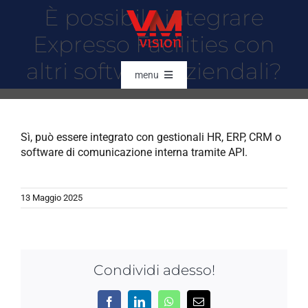
Salta
È possibile integrare
al
contenuto
Expresso Facilities con
altri software aziendali?
menu
HOME
SOFTWARE
Sì, può essere integrato con gestionali HR, ERP, CRM o
software di comunicazione interna tramite API.
AI & DATA INTELLIGENCE
SETTORI
13 Maggio 2025
RFID
RTLS
Condividi adesso!
CASE STORIES
HARDWARE
Facebook
LinkedIn
WhatsApp
Email