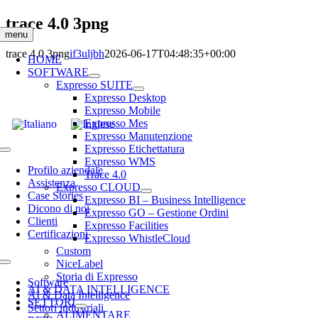
Salta
trace 4.0 3png
al
menu
contenuto
trace 4.0 3png
if3uljbh
2026-06-17T04:48:35+00:00
HOME
SOFTWARE
Expresso SUITE
Expresso Desktop
Expresso Mobile
Expresso Mes
Expresso Manutenzione
Expresso Etichettatura
Toggle
Expresso WMS
Navigation
Profilo aziendale
Trace 4.0
Assistenza
Expresso CLOUD
Case Stories
Expresso BI – Business Intelligence
Dicono di noi
Expresso GO – Gestione Ordini
Clienti
Expresso Facilities
Certificazioni
Expresso WhistleCloud
Custom
NiceLabel
Toggle
Storia di Expresso
Navigation
Software
AI & DATA INTELLIGENCE
AI & Data Intelligence
SETTORI
Settori industriali
ALIMENTARE