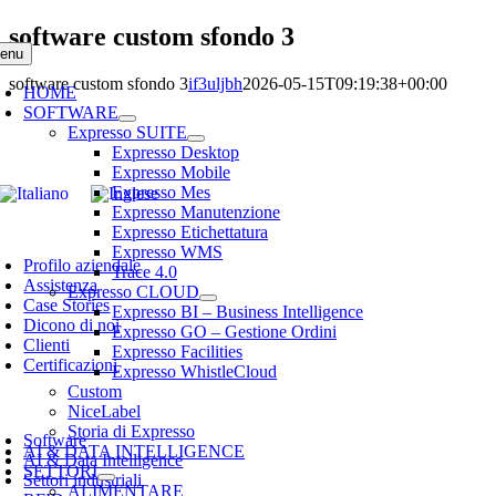
Salta
software custom sfondo 3
al
enu
contenuto
software custom sfondo 3
if3uljbh
2026-05-15T09:19:38+00:00
HOME
SOFTWARE
Expresso SUITE
Expresso Desktop
Expresso Mobile
Expresso Mes
Expresso Manutenzione
Expresso Etichettatura
oggle
Expresso WMS
avigation
Profilo aziendale
Trace 4.0
Assistenza
Expresso CLOUD
Case Stories
Expresso BI – Business Intelligence
Dicono di noi
Expresso GO – Gestione Ordini
Clienti
Expresso Facilities
Certificazioni
Expresso WhistleCloud
Custom
NiceLabel
oggle
Storia di Expresso
avigation
Software
AI & DATA INTELLIGENCE
AI & Data Intelligence
SETTORI
Settori industriali
ALIMENTARE