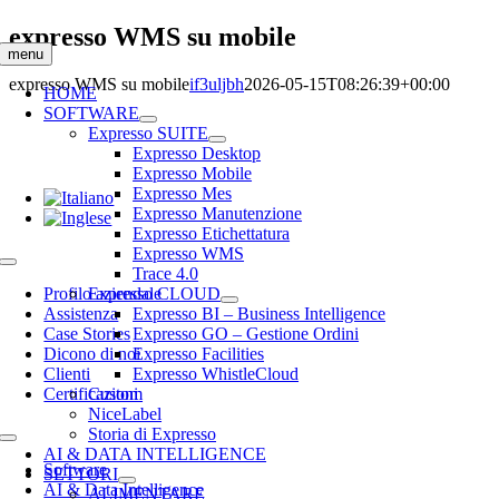
Salta
expresso WMS su mobile
al
menu
contenuto
expresso WMS su mobile
if3uljbh
2026-05-15T08:26:39+00:00
HOME
SOFTWARE
Expresso SUITE
Expresso Desktop
Expresso Mobile
Expresso Mes
Expresso Manutenzione
Expresso Etichettatura
Expresso WMS
Toggle
Trace 4.0
Navigation
Profilo aziendale
Expresso CLOUD
Assistenza
Expresso BI – Business Intelligence
Case Stories
Expresso GO – Gestione Ordini
Dicono di noi
Expresso Facilities
Clienti
Expresso WhistleCloud
Certificazioni
Custom
NiceLabel
Storia di Expresso
Toggle
AI & DATA INTELLIGENCE
Navigation
Software
SETTORI
AI & Data Intelligence
ALIMENTARE