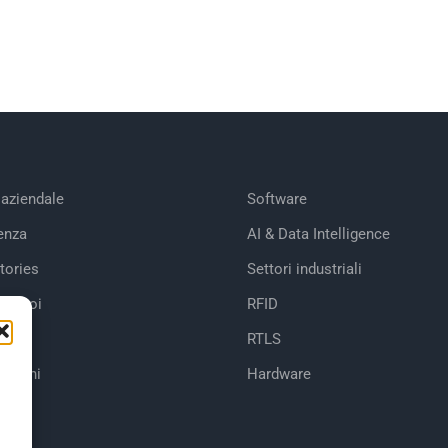
 aziendale
Software
enza
AI & Data Intelligence
tories
Settori industriali
 di noi
RFID
RTLS
cazioni
Hardware