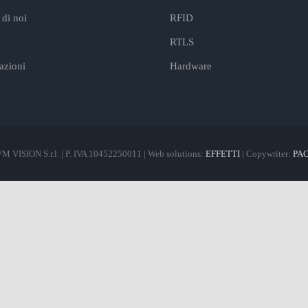
di noi
RFID
RTLS
cazioni
Hardware
M VISION S.r.l. | P. IVA 10452250011 | Web solutions:
EFFETTI
| Copywriter:
PA