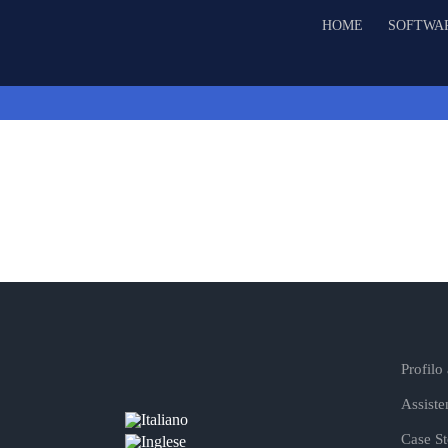
Salta
HOME
SOFTWA
al
contenuto
Profilo
Assiste
Case St