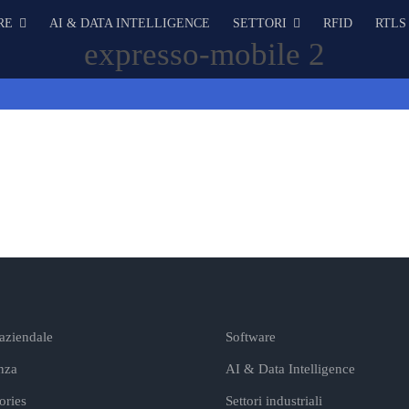
RE
AI & DATA INTELLIGENCE
SETTORI
RFID
RTLS
expresso-mobile 2
 aziendale
Software
nza
AI & Data Intelligence
ories
Settori industriali