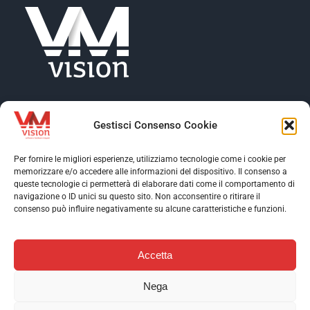
NEWS
AZIENDA
CONTATTI
Gestisci Consenso Cookie
Per fornire le migliori esperienze, utilizziamo tecnologie come i cookie per
memorizzare e/o accedere alle informazioni del dispositivo. Il consenso a
Toggle
queste tecnologie ci permetterà di elaborare dati come il comportamento di
Navigation
navigazione o ID unici su questo sito. Non acconsentire o ritirare il
Toggle
consenso può influire negativamente su alcune caratteristiche e funzioni.
Profilo aziendale
Navigation
Toggle
Software
Navigation
Accetta
Assistenza
Contatti
AI & Data Intelligence
Nega
Case Stories