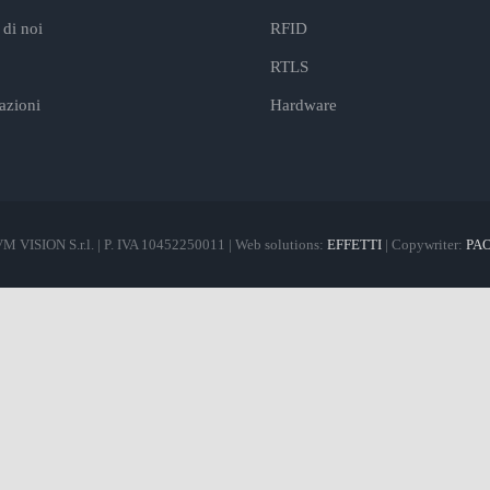
di noi
RFID
RTLS
cazioni
Hardware
M VISION S.r.l. | P. IVA 10452250011 | Web solutions:
EFFETTI
| Copywriter:
PA