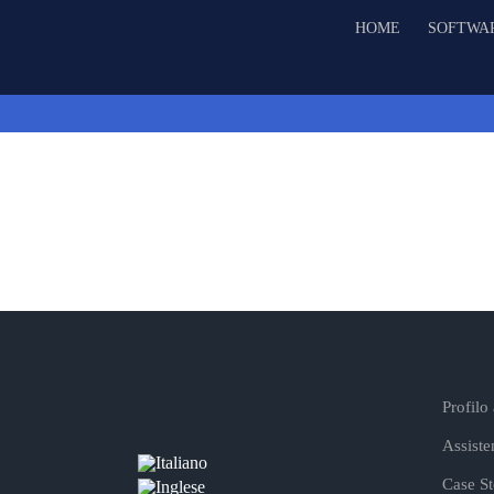
Salta
HOME
SOFTWA
al
contenuto
Profilo
Assiste
Case St