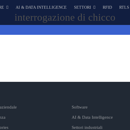
RE
AI & DATA INTELLIGENCE
SETTORI
RFID
RTLS
interrogazione di chicco
 aziendale
Software
nza
AI & Data Intelligence
ories
Settori industriali