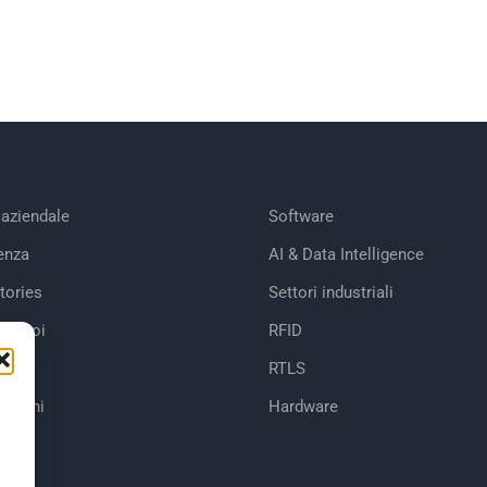
 aziendale
Software
enza
AI & Data Intelligence
tories
Settori industriali
 di noi
RFID
RTLS
cazioni
Hardware