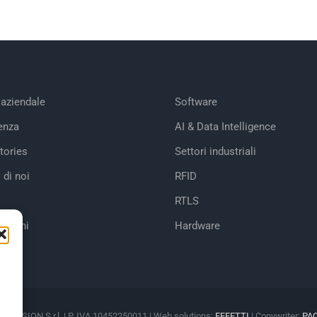
 aziendale
Software
enza
AI & Data Intelligence
tories
Settori industriali
 di noi
RFID
RTLS
cazioni
Hardware
M VISION S.r.l. | P. IVA 10452250011 | Web solutions:
EFFETTI
| Copywriter:
PA