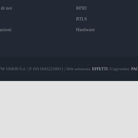
di noi
RFID
RTLS
cazioni
Hardware
M VISION S.r.l. | P. IVA 10452250011 | Web solutions:
EFFETTI
| Copywriter:
PA