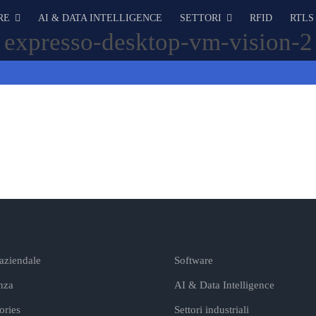
RE
AI & DATA INTELLIGENCE
SETTORI
RFID
RTLS
expresso-desktop-vm-vision-2
 aziendale
Software
nza
AI & Data Intelligence
ories
Settori industriali