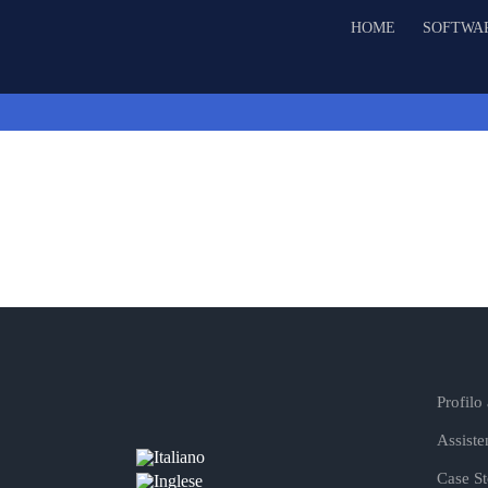
Salta
HOME
SOFTWA
al
contenuto
Profilo
Assiste
Case St