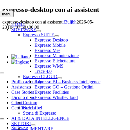
Salta
expresso-desktop con ai assistent
al
menu
contenuto
expresso-desktop con ai assistent
if3uljbh
2026-05-
HOME
23T04:07:58+00:00
SOFTWARE
Expresso SUITE
Expresso Desktop
Expresso Mobile
Expresso Mes
Expresso Manutenzione
Expresso Etichettatura
Expresso WMS
Trace 4.0
Toggle
Expresso CLOUD
Navigation
Profilo aziendale
Expresso BI – Business Intelligence
Assistenza
Expresso GO – Gestione Ordini
Case Stories
Expresso Facilities
Dicono di noi
Expresso WhistleCloud
Clienti
Custom
Certificazioni
NiceLabel
Storia di Expresso
AI & DATA INTELLIGENCE
Toggle
SETTORI
Navigation
Software
ALIMENTARE