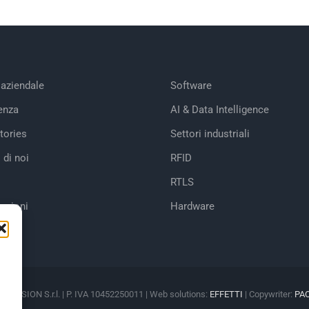
 aziendale
Software
enza
AI & Data Intelligence
tories
Settori industriali
 di noi
RFID
RTLS
cazioni
Hardware
M VISION S.r.l. | P. IVA 10452250011 | Web solutions:
EFFETTI
| Copywriter:
PA