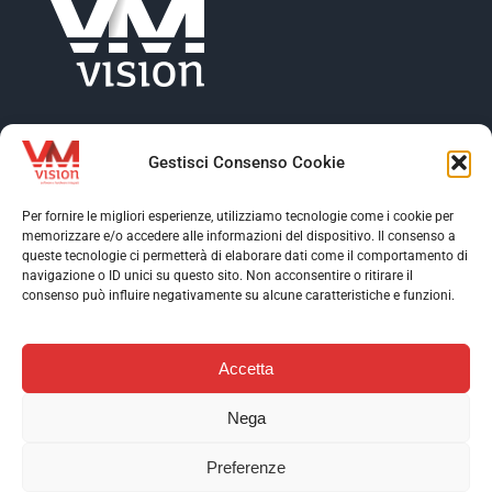
Gestisci Consenso Cookie
Per fornire le migliori esperienze, utilizziamo tecnologie come i cookie per
memorizzare e/o accedere alle informazioni del dispositivo. Il consenso a
Toggle
queste tecnologie ci permetterà di elaborare dati come il comportamento di
Navigation
navigazione o ID unici su questo sito. Non acconsentire o ritirare il
Toggle
consenso può influire negativamente su alcune caratteristiche e funzioni.
Profilo aziendale
Navigation
Toggle
Software
Navigation
Accetta
Assistenza
Contatti
AI & Data Intelligence
Nega
Case Stories
Download
© Copyright 2026 VM VISION S.r.l. | P. IVA 10452250011 | Web
Preferenze
solutions:
EFFETTI
| Copywriter:
PAOLO TARTAGLIONE
Settori industriali