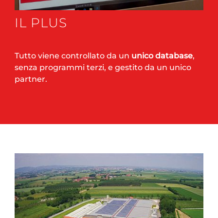
IL PLUS
Tutto viene controllato da un
unico database
,
senza programmi terzi, e gestito da un unico
partner.