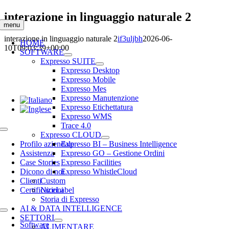
Salta
interazione in linguaggio naturale 2
al
menu
contenuto
interazione in linguaggio naturale 2
if3uljbh
2026-06-
HOME
10T09:03:39+00:00
SOFTWARE
Expresso SUITE
Expresso Desktop
Expresso Mobile
Expresso Mes
Expresso Manutenzione
Expresso Etichettatura
Expresso WMS
Trace 4.0
Toggle
Expresso CLOUD
Navigation
Profilo aziendale
Expresso BI – Business Intelligence
Assistenza
Expresso GO – Gestione Ordini
Case Stories
Expresso Facilities
Dicono di noi
Expresso WhistleCloud
Clienti
Custom
Certificazioni
NiceLabel
Storia di Expresso
AI & DATA INTELLIGENCE
Toggle
SETTORI
Navigation
Software
ALIMENTARE