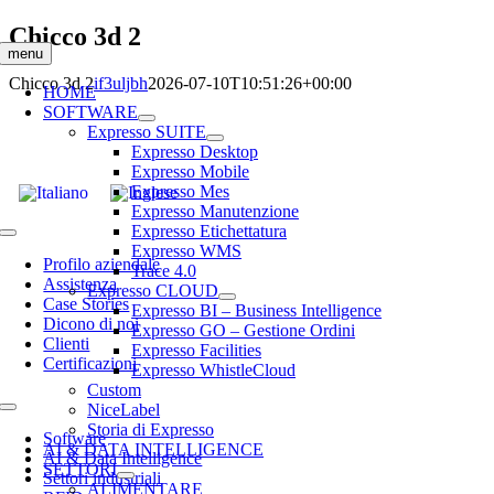
Salta
Chicco 3d 2
al
menu
contenuto
Chicco 3d 2
if3uljbh
2026-07-10T10:51:26+00:00
HOME
SOFTWARE
Expresso SUITE
Expresso Desktop
Expresso Mobile
Expresso Mes
Expresso Manutenzione
Expresso Etichettatura
Toggle
Expresso WMS
Navigation
Profilo aziendale
Trace 4.0
Assistenza
Expresso CLOUD
Case Stories
Expresso BI – Business Intelligence
Dicono di noi
Expresso GO – Gestione Ordini
Clienti
Expresso Facilities
Certificazioni
Expresso WhistleCloud
Custom
NiceLabel
Toggle
Storia di Expresso
Navigation
Software
AI & DATA INTELLIGENCE
AI & Data Intelligence
SETTORI
Settori industriali
ALIMENTARE