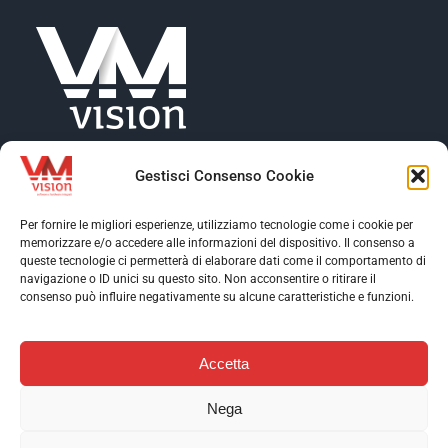
Gestisci Consenso Cookie
Per fornire le migliori esperienze, utilizziamo tecnologie come i cookie per
memorizzare e/o accedere alle informazioni del dispositivo. Il consenso a
Toggle
queste tecnologie ci permetterà di elaborare dati come il comportamento di
Navigation
navigazione o ID unici su questo sito. Non acconsentire o ritirare il
Toggle
consenso può influire negativamente su alcune caratteristiche e funzioni.
Profilo aziendale
Navigation
Toggle
Software
Navigation
Accetta
Assistenza
Contatti
AI & Data Intelligence
Nega
Case Stories
Download