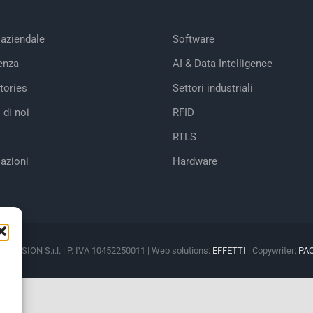
 aziendale
Software
enza
AI & Data Intelligence
tories
Settori industriali
 di noi
RFID
RTLS
cazioni
Hardware
M VISION S.r.l. | P. IVA 10452250011 | Web solutions:
EFFETTI
| Copywriter:
PA