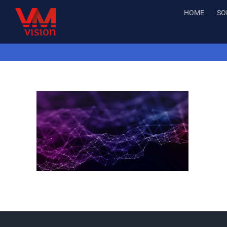
Salta
HOME
SO
al
contenuto