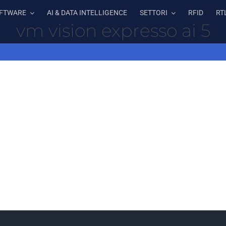
FTWARE
AI & DATA INTELLIGENCE
SETTORI
RFID
RT
vm vision expresso ai 5