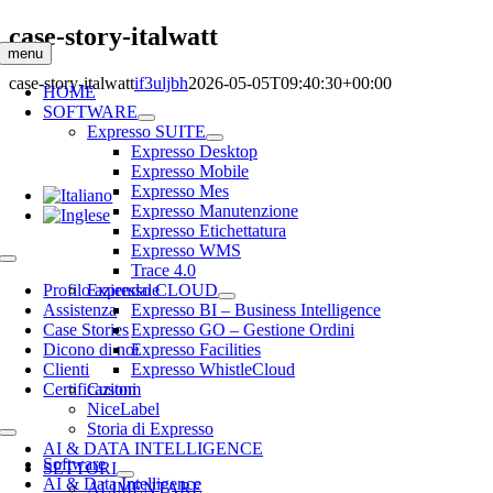
Salta
case-story-italwatt
al
menu
contenuto
case-story-italwatt
if3uljbh
2026-05-05T09:40:30+00:00
HOME
SOFTWARE
Expresso SUITE
Expresso Desktop
Expresso Mobile
Expresso Mes
Expresso Manutenzione
Expresso Etichettatura
Expresso WMS
Toggle
Trace 4.0
Navigation
Profilo aziendale
Expresso CLOUD
Assistenza
Expresso BI – Business Intelligence
Case Stories
Expresso GO – Gestione Ordini
Dicono di noi
Expresso Facilities
Clienti
Expresso WhistleCloud
Certificazioni
Custom
NiceLabel
Storia di Expresso
Toggle
AI & DATA INTELLIGENCE
Navigation
Software
SETTORI
AI & Data Intelligence
ALIMENTARE