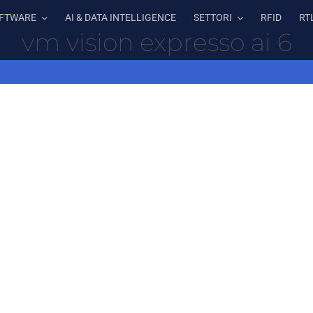
FTWARE
AI & DATA INTELLIGENCE
SETTORI
RFID
RT
vm vision expresso ai 6