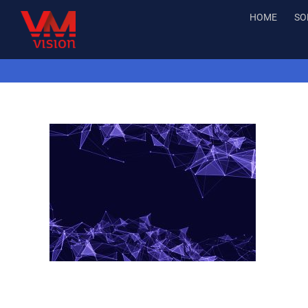
Salta
HOME
SO
al
contenuto