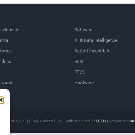
 aziendale
Software
enza
AI & Data Intelligence
tories
Settori industriali
 di noi
RFID
RTLS
cazioni
Hardware
M VISION S.r.l. | P. IVA 10452250011 | Web solutions:
EFFETTI
| Copywriter:
PA