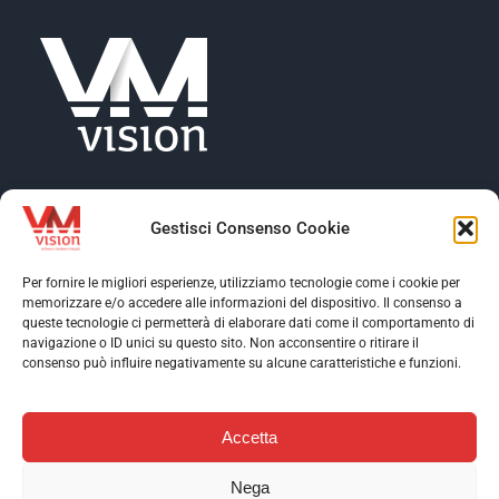
NEWS
AZIENDA
CONTATTI
Gestisci Consenso Cookie
Per fornire le migliori esperienze, utilizziamo tecnologie come i cookie per
memorizzare e/o accedere alle informazioni del dispositivo. Il consenso a
Toggle
queste tecnologie ci permetterà di elaborare dati come il comportamento di
Navigation
navigazione o ID unici su questo sito. Non acconsentire o ritirare il
Toggle
consenso può influire negativamente su alcune caratteristiche e funzioni.
Profilo aziendale
Navigation
Toggle
Software
Navigation
Accetta
Assistenza
Contatti
AI & Data Intelligence
Nega